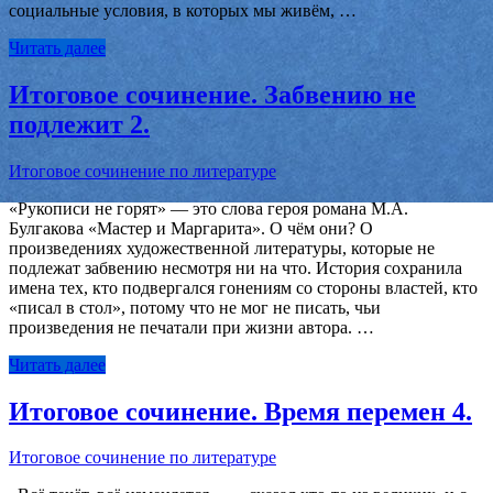
социальные условия, в которых мы живём, …
Читать далее
Итоговое сочинение. Забвению не
подлежит 2.
Итоговое сочинение по литературе
«Рукописи не горят» — это слова героя романа М.А.
Булгакова «Мастер и Маргарита». О чём они? О
произведениях художественной литературы, которые не
подлежат забвению несмотря ни на что. История сохранила
имена тех, кто подвергался гонениям со стороны властей, кто
«писал в стол», потому что не мог не писать, чьи
произведения не печатали при жизни автора. …
Читать далее
Итоговое сочинение. Время перемен 4.
Итоговое сочинение по литературе