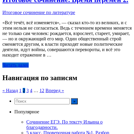
Итоговое сочинение по литературе
«Всё течёт, всё изменяется», — сказал кто-то из великих, и с
этим нельзя не согласиться. Ведь с течением времени меняется
не только сам человек: рождается, взрослеет, стареет, умирает,
— но и окружающий его мир. Один общественный строй
сменяется другим, к власти приходят новые политические
деятели, идут войны, совершаются перевороты, и всё это
находит отражение в …
Читать далее
Навигация по записям
« Назад
1
2
3
4
…
12
Вперед »
Популярное
Сочинение ЕГЭ. По тексту Ильина о
благодарности.
5 класс. Проверочная работа №1. Разбор