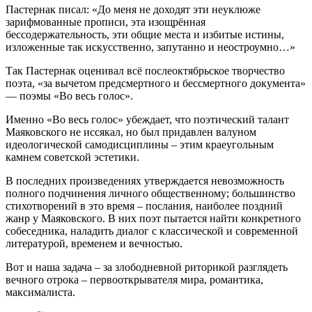
Пастернак писал: «До меня не доходят эти неуклюже
зарифмованные прописи, эта изощрённая
бессодержательность, эти общие места и избитые истины,
изложенные так искусственно, запутанно и неостроумно…»
Так Пастернак оценивал всё послеоктябрьское творчество
поэта, «за вычетом предсмертного и бессмертного документа»
— поэмы «Во весь голос».
Именно «Во весь голос» убеждает, что поэтический талант
Маяковского не иссякал, но был придавлен валуном
идеологической самодисциплины – этим краеугольным
камнем советской эстетики.
В последних произведениях утверждается невозможность
полного подчинения личного общественному; большинство
стихотворений в это время – послания, наиболее поздний
жанр у Маяковского. В них поэт пытается найти конкретного
собеседника, наладить диалог с классической и современной
литературой, временем и вечностью.
Вот и наша задача – за злободневной риторикой разглядеть
вечного отрока – первооткрывателя мира, романтика,
максималиста.