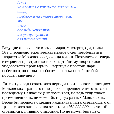
А мы –
не Корнеля с каким-то Расиным –
отца, —
предложи на старьё меняться, —
мы
и его
обольём керосином
и в улицы пустим –
для иллюминаций.
Ведущие жанры в это время – марш, мистерия, ода, плакат.
Эта упрощённо-аскетическая манера будет преобладать в
творчестве Маяковского до конца жизни. Поэтическое теперь
измеряется пристрастностью к партийному, творец слов
уподобляется пролетарию. Свергнув с престола царя
небесного, он назначает богом человека новой, особой
породы грядущего.
Литературоведы советского периода противопоставляют двух
Маяковских – раннего и позднего и предпочтение отдавали
последнему. Сейчас акцент поменялся, но ведь существует
преемственность, не может быть двух разных Маяковских.
Вроде бы пропасть отделяет индивидуалиста, страдающего от
трагического одиночества от автора «
150 000 000
», который
стремился к слиянию с массами. Но не может быть двух