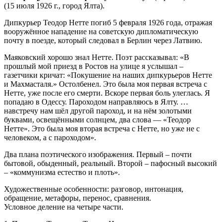
(15 июля 1926 г., город Ялта).
Дипкурьер Теодор Нетте погиб 5 февраля 1926 года, отражая
вооружённое нападение на советскую дипломатическую
почту в поезде, который следовал в Берлин через Латвию.
Маяковский хорошо знал Нетте. Поэт рассказывал: «В
прошлый мой приезд в Ростов на улице я услышал –
газетчики кричат: «Покушение на наших дипкурьеров Нетте
и Махмасталя.» Остолбенел. Это была моя первая встреча с
Нетте, уже после его смерти. Вскоре первая боль улеглась. Я
попадаю в Одессу. Пароходом направляюсь в Ялту. …
навстречу нам шёл другой пароход, и на нём золотыми
буквами, освещёнными солнцем, два слова — «Теодор
Нетте». Это была моя вторая встреча с Нетте, но уже не с
человеком, а с пароходом».
Два плана поэтического изображения. Первый – почти
бытовой, обыденный, реальный. Второй – пафосный высокий
– «коммунизма естество и плоть».
Художественные особенности: разговор, интонация,
обращение, метафоры, перенос, сравнения.
Условное деление на четыре части.