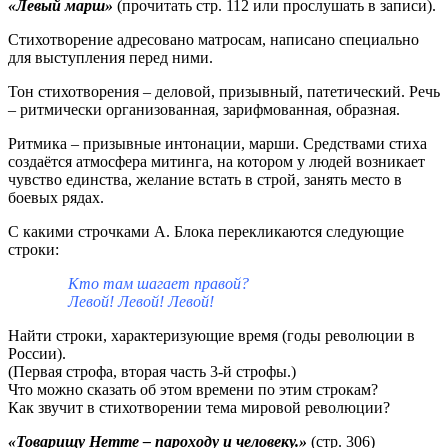
«Левый марш»
(прочитать стр. 112 или прослушать в записи).
Стихотворение адресовано матросам, написано специально
для выступления перед ними.
Тон стихотворения – деловой, призывный, патетический. Речь
– ритмически организованная, зарифмованная, образная.
Ритмика – призывные интонации, марши. Средствами стиха
создаётся атмосфера митинга, на котором у людей возникает
чувство единства, желание встать в строй, занять место в
боевых рядах.
С какими строчками А. Блока перекликаются следующие
строки:
Кто там шагает правой?
Левой! Левой! Левой!
Найти строки, характеризующие время (годы революции в
России).
(Первая строфа, вторая часть 3-й строфы.)
Что можно сказать об этом времени по этим строкам?
Как звучит в стихотворении тема мировой революции?
«Товарищу Нетте – пароходу и человеку.»
(стр. 306)