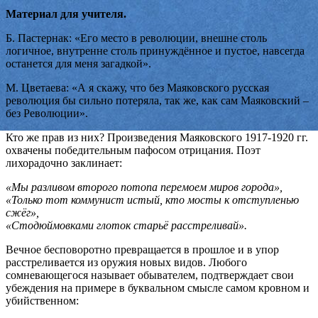
Материал для учителя.
Б. Пастернак: «Его место в революции, внешне столь
логичное, внутренне столь принуждённое и пустое, навсегда
останется для меня загадкой».
М. Цветаева: «А я скажу, что без Маяковского русская
революция бы сильно потеряла, так же, как сам Маяковский –
без Революции».
Кто же прав из них? Произведения Маяковского 1917-1920 гг.
охвачены победительным пафосом отрицания. Поэт
лихорадочно заклинает:
«Мы разливом второго потопа перемоем миров города»,
«Только тот коммунист истый, кто мосты к отступленью
сжёг»,
«Стодюймовками глоток старьё расстреливай».
Вечное бесповоротно превращается в прошлое и в упор
расстреливается из оружия новых видов. Любого
сомневающегося называет обывателем, подтверждает свои
убеждения на примере в буквальном смысле самом кровном и
убийственном: