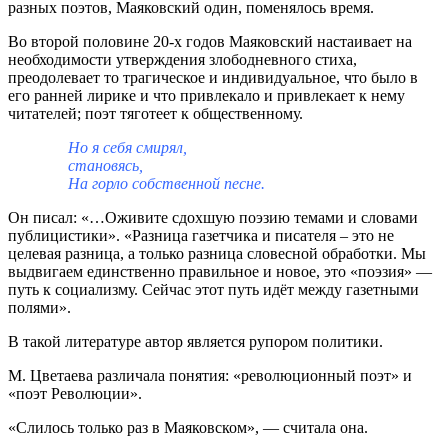
разных поэтов, Маяковский один, поменялось время.
Во второй половине 20-х годов Маяковский настаивает на
необходимости утверждения злободневного стиха,
преодолевает то трагическое и индивидуальное, что было в
его ранней лирике и что привлекало и привлекает к нему
читателей; поэт тяготеет к общественному.
Но я себя смирял,
становясь,
На горло собственной песне.
Он писал: «…Оживите сдохшую поэзию темами и словами
публицистики». «Разница газетчика и писателя – это не
целевая разница, а только разница словесной обработки. Мы
выдвигаем единственно правильное и новое, это «поэзия» —
путь к социализму. Сейчас этот путь идёт между газетными
полями».
В такой литературе автор является рупором политики.
М. Цветаева различала понятия: «революционный поэт» и
«поэт Революции».
«Слилось только раз в Маяковском», — считала она.