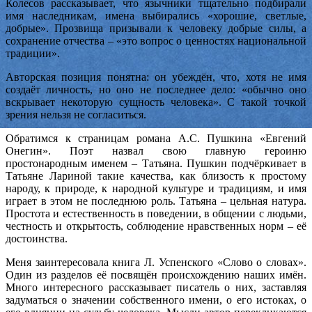
Колесов рассказывает, что язычники тщательно подбирали
имя наследникам, имена выбирались «хорошие, светлые,
добрые». Прозвища призывали к человеку добрые силы, а
сохранение отчества – «это вопрос о ценностях национальной
традиции».
Авторская позиция понятна: он убеждён, что, хотя не имя
создаёт личность, но оно не последнее дело: «обычно оно
вскрывает некоторую сущность человека». С такой точкой
зрения нельзя не согласиться.
Обратимся к страницам романа А.С. Пушкина «Евгений
Онегин». Поэт назвал свою главную героиню
простонародным именем – Татьяна. Пушкин подчёркивает в
Татьяне Лариной такие качества, как близость к простому
народу, к природе, к народной культуре и традициям, и имя
играет в этом не последнюю роль. Татьяна – цельная натура.
Простота и естественность в поведении, в общении с людьми,
честность и открытость, соблюдение нравственных норм – её
достоинства.
Меня заинтересовала книга Л. Успенского «Слово о словах».
Один из разделов её посвящён происхождению наших имён.
Много интересного рассказывает писатель о них, заставляя
задуматься о значении собственного имени, о его истоках, о