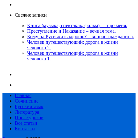
Свежие записи
Книга (музыка, спектакль, фильм) — про меня.
Преступление и Наказание – вечная тема.
Кому на Руси жить хорошо? – вопрос гражданина.
Человек путешествующий: дорога в жизни
человека 2.
Человек путешествующий: дорога в жизни
человека 1.
Главная
Сочинение
Русский язык
Литература
После уроков
Все статьи
Контакты