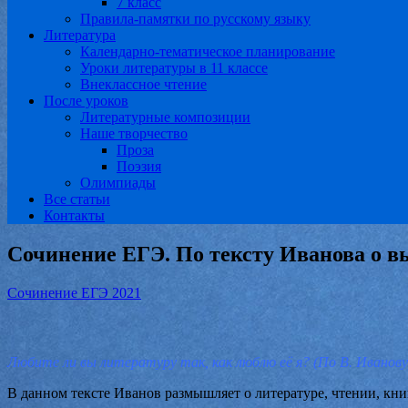
7 класс
Правила-памятки по русскому языку
Литература
Календарно-тематическое планирование
Уроки литературы в 11 классе
Внеклассное чтение
После уроков
Литературные композиции
Наше творчество
Проза
Поэзия
Олимпиады
Все статьи
Контакты
Сочинение ЕГЭ. По тексту Иванова о в
Сочинение ЕГЭ 2021
Любите ли вы литературу так, как люблю её я? (По В. Иванову
В данном тексте Иванов размышляет о литературе, чтении, кни