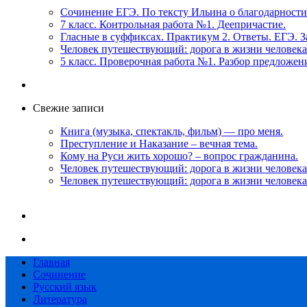
Сочинение ЕГЭ. По тексту Ильина о благодарности
7 класс. Контрольная работа №1. Деепричастие.
Гласные в суффиксах. Практикум 2. Ответы. ЕГЭ. З
Человек путешествующий: дорога в жизни человека
5 класс. Проверочная работа №1. Разбор предложен
Свежие записи
Книга (музыка, спектакль, фильм) — про меня.
Преступление и Наказание – вечная тема.
Кому на Руси жить хорошо? – вопрос гражданина.
Человек путешествующий: дорога в жизни человека
Человек путешествующий: дорога в жизни человека
Главная
Сочинение
Русский язык
Литература