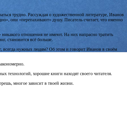
раться трудно. Рассуждая о художественной литературе, Иванов
рудно», они «перепахивают» душу. Писатель считает, что именно
» никакого отношения не имеют. На них напрасно тратить
иг, становится всё больше.
г, всегда нужных людям? Об этом и говорит Иванов в своём
закономерно.
ных технологий, хорошие книги находят своего читателя.
берешь, многое зависит в твоей жизни.