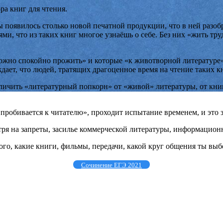
ра книг для чтения.
ы появилось столько новой печатной продукции, что в ней разоб
ьями, что из таких книг многое узнаёшь о себе. Без них «жить т
 можно спокойно прожить» и которые «к животворной литературе
дает, что людей, тратящих драгоценное время на чтение таких кн
тличить «литературный попкорн» от «живой» литературы, от кни
 пробивается к читателю», проходит испытание временем, и это 
отря на запреты, засилье коммерческой литературы, информацион
 того, какие книги, фильмы, передачи, какой круг общения ты вы
Сочинение ЕГЭ 2021