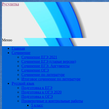
Русулитка
Меню
Главная
Сочинение
Сочинение ЕГЭ 2021
Сочинение ЕГЭ (старые версии)
Сочинение ЕГЭ. Аргументы
Сочинение ОГЭ
Сочинение по литературе
Итоговое сочинение по литературе
Русский язык
Подготовка к ЕГЭ
Подготовка к ОГЭ 2020
Подготовка к ОГЭ
Проверочные и контрольные работы
5 класс