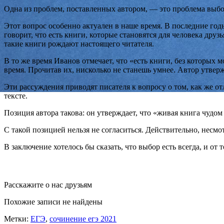
Одна из проблем, поставленных автором, — это проблема выбо
Этот вопрос особенно актуален в наше время. В последние год
говорит, что есть книги, которые становятся для человека друз
такие книги рождают настоящего читателя.
В то же время Иванов отмечает, что «есть книги, без которых
время. Прочитав их, нисколько не станешь умнее. Автор утверж
Эти рассуждения приводят писателя к вопросу о том, как же о
тексте.
Позиция автора такова: он утверждает, что «живая книга чудом
С такой позицией нельзя не согласиться. Действительно, несм
В заключение хотелось бы сказать, что выбор есть всегда, и от
Расскажите о нас друзьям
Похожие записи не найдены
Метки:
ЕГЭ
,
сочинение егэ 2021