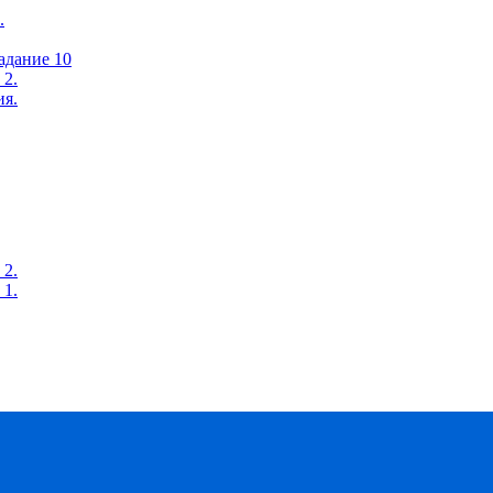
.
адание 10
 2.
ия.
 2.
 1.