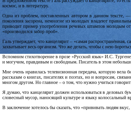
В предложенном тексте Галь рассуждает о канцелярите, то ест
космос, и в литературу.
Одна из проблем, поставленных автором в данном тексте, —
поколения засорена, немногие из молодых владеют правильны
приводит пример употребления речевых штампов молодым отцо
«производился забор проб».
Галь утверждает, что канцелярит – «самая распространённая, с
захватывает весь организм. Что же делать, чтобы с нею бороть
Вспомним стихотворение в прозе «Русский язык» И.С. Тургенев
и могучим, правдивым и свободным. Писатель в этом небольшом
Мне очень нравилась телевизионная передача, которую вела 
рассказам о книгах, писателях и поэтах, но и вопросам, связ
многом другом. Но главное – о том, что нужно учиться говорит
Я думаю, что канцелярит должен использоваться в деловых бум
словесный мусор, наносящий культуре и языку колоссальный вр
В заключение хотелось бы сказать, что «прививать людям вкус