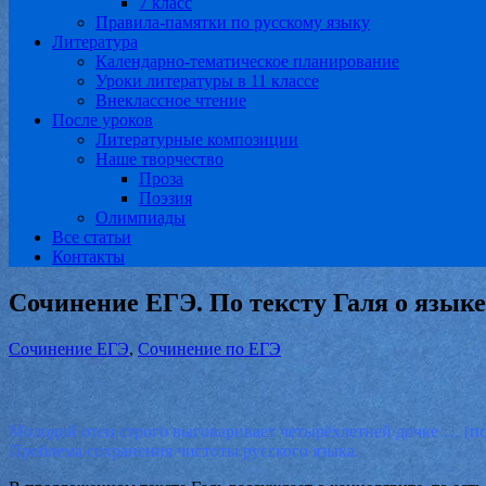
7 класс
Правила-памятки по русскому языку
Литература
Календарно-тематическое планирование
Уроки литературы в 11 классе
Внеклассное чтение
После уроков
Литературные композиции
Наше творчество
Проза
Поэзия
Олимпиады
Все статьи
Контакты
Сочинение ЕГЭ. По тексту Галя о языке
Сочинение ЕГЭ
,
Сочинение по ЕГЭ
Молодой отец строго выговаривает четырёхлетней дочке … (п
Проблема сохранения чистоты русского языка.