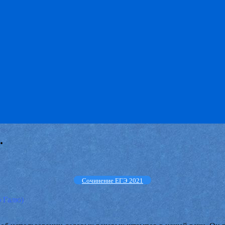
.
Сочинение ЕГЭ 2021
о Галю)