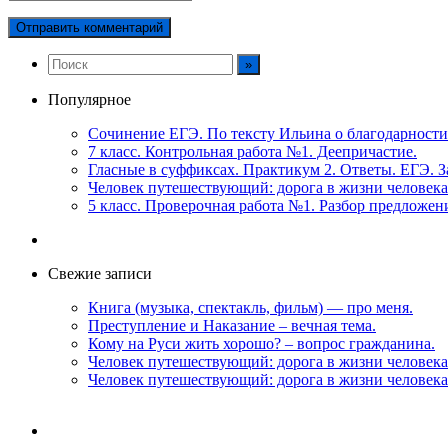
Популярное
Сочинение ЕГЭ. По тексту Ильина о благодарности
7 класс. Контрольная работа №1. Деепричастие.
Гласные в суффиксах. Практикум 2. Ответы. ЕГЭ. З
Человек путешествующий: дорога в жизни человека
5 класс. Проверочная работа №1. Разбор предложен
Свежие записи
Книга (музыка, спектакль, фильм) — про меня.
Преступление и Наказание – вечная тема.
Кому на Руси жить хорошо? – вопрос гражданина.
Человек путешествующий: дорога в жизни человека
Человек путешествующий: дорога в жизни человека