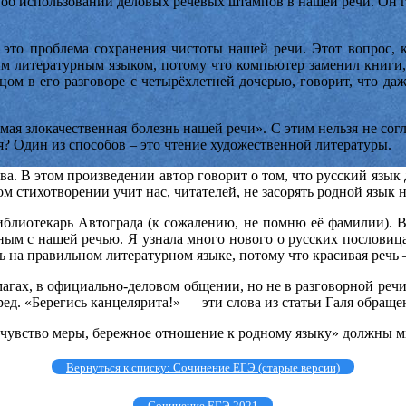
ь об использовании деловых речевых штампов в нашей речи.
Он г
 это проблема сохранения чистоты нашей речи. Этот вопрос, к
м литературным языком, потому что компьютер заменил книги,
м в его разговоре с четырёхлетней дочерью, говорит, что даж
амая злокачественная болезнь нашей речи». С этим нельзя не согл
ся? Один из способов – это чтение художественной литературы.
а. В этом произведении автор говорит о том, что русский язык 
 стихотворении учит нас, читателей, не засорять родной язык н
библиотекарь Автограда (к сожалению, не помню её фамилии).
анным с нашей речью. Я узнала много нового о русских пословица
ь на правильном литературном языке, потому что красивая речь 
агах, в официально-деловом общении, но не в разговорной речи
ед. «Берегись канцелярита!» — эти слова из статьи Галя обраще
, чувство меры, бережное отношение к родному языку» должны м
Вернуться к списку: Сочинение ЕГЭ (старые версии)
Сочинение ЕГЭ 2021