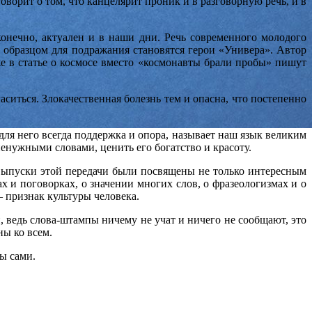
оворит о том, что канцелярит проник и в разговорную речь, и в
онечно, актуален и в наши дни. Речь современного молодого
 образцом для подражания становятся герои «Универа». Автор
е в статье о космосе вместо «космонавты брали пробы» пишут
аситься. Злокачественная болезнь тем и опасна, что постепенно
для него всегда поддержка и опора, называет наш язык великим
енужными словами, ценить его богатство и красоту.
 Выпуски этой передачи были посвящены не только интересным
х и поговорках, о значении многих слов, о фразеологизмах и о
– признак культуры человека.
, ведь слова-штампы ничему не учат и ничего не сообщают, это
ны ко всем.
ы сами.