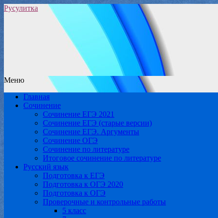
Русулитка
Меню
Главная
Сочинение
Сочинение ЕГЭ 2021
Сочинение ЕГЭ (старые версии)
Сочинение ЕГЭ. Аргументы
Сочинение ОГЭ
Сочинение по литературе
Итоговое сочинение по литературе
Русский язык
Подготовка к ЕГЭ
Подготовка к ОГЭ 2020
Подготовка к ОГЭ
Проверочные и контрольные работы
5 класс