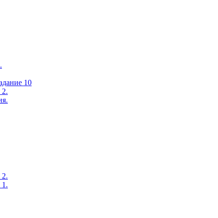
.
адание 10
 2.
ия.
 2.
 1.