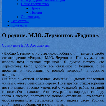
Наше творчество
Проза
Поэзия
Олимпиады
Все статьи
Контакты
О родине. М.Ю. Лермонтов «Родина».
Сочинение ЕГЭ. Аргументы.
«Люблю Отчизну я, но странною любовью», — писал в своём
стихотворении «Родина» М.Ю. Лермонтов. Почему же свою
любовь поэт называл странной? Я думаю потому, что
Лермонтову было дорого всё связанное с Родиной, с её
прошлым и настоящим, с родной природой и русским
народом.
Он любил «степей холодное молчанье», «дымок спалённой
жнивы», «чету белеющих берёз». Но в другом стихотворении
поэт называл Россию «немытой», «страной рабов, страной
господ». Он ненавидел её нищету, рабство народа, несвободу
слова. Наверное, поэтому его любовь «странная». Это горькая
любовь-ненависть. Лермонтов хотел видеть свою Родину,
свой народ свободными и счастливыми.