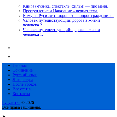
Книга (музыка, спектакль, фильм) — про меня.
Преступление и Наказание – вечная тема.
Кому на Руси жить хорошо? – вопрос гражданина.
Человек путешествующий: дорога в жизни
человека 2.
Человек путешествующий: дорога в жизни
человека 1.
Главная
Сочинение
Русский язык
Литература
После уроков
Все статьи
Контакты
Русулитка
© 2026
Все права защищены.
➤