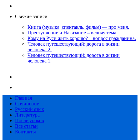
Свежие записи
Книга (музыка, спектакль, фильм) — про меня.
Преступление и Наказание – вечная тема.
Кому на Руси жить хорошо? – вопрос гражданина.
Человек путешествующий: дорога в жизни
человека 2.
Человек путешествующий: дорога в жизни
человека 1.
Главная
Сочинение
Русский язык
Литература
После уроков
Все статьи
Контакты