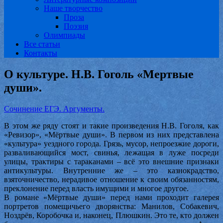
Наше творчество
Проза
Поэзия
Олимпиады
Все статьи
Контакты
О культуре. Н.В. Гоголь «Мертвые
души».
Сочинение ЕГЭ. Аргументы.
В этом же ряду стоят и такие произведения Н.В. Гоголя, как
«Ревизор», «Мёртвые души».
В первом из них представлена
«культура» уездного города. Грязь, мусор, непроезжие дороги,
разваливающийся мост, свинья, лежащая в луже посреди
улицы, трактиры с тараканами – всё это внешние признаки
антикультуры. Внутренние же – это казнокрадство,
взяточничество, нерадивое отношение к своим обязанностям,
преклонение перед власть имущими и многое другое.
В романе «Мёртвые души» перед нами проходит галерея
портретов помещичьего дворянства: Манилов, Собакевич,
Ноздрёв, Коробочка и, наконец, Плюшкин. Это те, кто должен