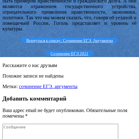
быть примером нравственности и гражданского долга. А они
являются отражением государственного устройства,
отрицательного проявления нравственности, экономики,
политики. Так что мы можем сказать, что, говоря об уездной и
помещичьей России, Гоголь представляет и уровень её
культуры.
Вернуться к списку: Сочинение ЕГЭ. Аргументы
Сочинение ЕГЭ 2021
Расскажите о нас друзьям
Похожие записи не найдены
Метки:
сочинение ЕГЭ. аргументы
Добавить комментарий
Ваш адрес email не будет опубликован.
Обязательные поля
помечены
*