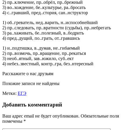
2) пр..ключение, пр..обрёл, пр..брежный
3) во..хождение, бе..культурье, ра..бросать
4) с..гравший, пред..стория, сан..нструктор
1) об..греватель, нед..варить, н..испособнейший
2) пр..следовать, пр..вратности (судьбы), пр..небрегать
3) ра..хаживать, бе..полезный, в..бодрить
4) пред..дущий, по..грать, от..гравшись
1) и..подтишка, в..думав, не..гибаемый
2) пр..возмочь, пр..вращение, пр..рекаться
3) необ..ятный, зав..южило, суб..ект
4) небез..звестный, контр..гра, без..нтересный
Расскажите о нас друзьям
Похожие записи не найдены
Метки:
ЕГЭ
Добавить комментарий
Ваш адрес email не будет опубликован.
Обязательные поля
помечены
*