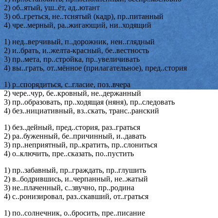
2) об..ятый, уш..ёт, ад..ютант
3) об..греться, не..тснятый (кадр), пр..питанный
4) чре..мерный, ра..жигающий, ни..ходящий
1) нед..верчивый, п..дорожник, нен..глядный
2) и..брать, и..желта-красный, бе..вестность
3) пр..мета, пр..стройка, пр..увеличивать
4) вы..грать, от..мённое (прилагательное), пред..стория
1) р..спорядиться, с..гласие, поз..вчера
2) чере..чур, бе..кровный, не..держанный
3) пр..образовать, пр..ходящая (няня), пр..следовать
4) без..нициативный, вз..скать, транс..ранский
1) без..дейный, пред..стория, раз..граться
2) ра..буженный, бе..причинный, и..давать
3) пр..неприятный, пр..кратить, пр..слониться
4) о..ключить, пре..сказать, по..пустить
1) пр..забавный, пр..граждать, пр..глушить
2) в..бодрившись, и..черпанный, не..жатый
3) не..плаченный, с..звучно, пр..родина
4) с..ронизировал, раз..скавший, от..граться
1) по..солнечник, о..бросить, пре..писание