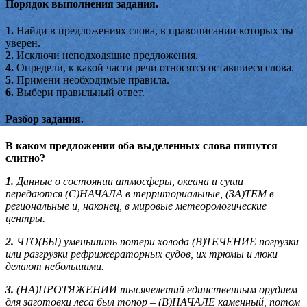
Порядок выполнения задания.
1.
Найди в предложениях слова, в правописании которых ты
уверен.
2.
Исключи неподходящие предложения.
4.
Определи, к какой части речи относятся оставшиеся слова.
5.
Примени необходимые правила.
6.
Выбери правильный ответ.
Разбор задания.
В каком предложении оба выделенных слова пишутся
слитно?
1.
Данные о состоянии атмосферы, океана и суши
передаются (С)НАЧАЛА в территориальные, (ЗА)ТЕМ в
региональные и, наконец, в мировые метеорологические
центры.
2.
ЧТО(БЫ) уменьшить потери холода (В)ТЕЧЕНИЕ погрузки
или разгрузки рефрижераторных судов, их трюмы и люки
делают небольшими.
3.
(НА)ПРОТЯЖЕНИИ тысячелетий единственным орудием
для заготовки леса был топор – (В)НАЧАЛЕ каменный, потом