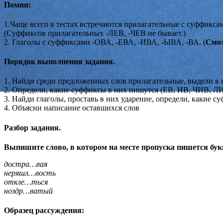
Помни:
1.Чаще всего в тестах встречаются прилагательные с суффикс
(Суффиксов прилагательных -ЛЕВ, -ЧЕВ не бывает.)
2. Глаголы с суффиксами -ОВА, -ЕВА, -ИВА, -ЫВА, -ВА. (
Смот
Порядок выполнения задания.
1. Найди среди предложенных слов прилагательные, выдели в н
2. Определи, какие суффиксы в них пишутся (ЕВ, ИВ, ЧИВ, Л
3. Найди глаголы, проставь в них ударение, определи, какие с
4. Объясни написание оставшихся слов
Разбор задания.
Выпишите слово, в котором на месте пропуска пишется бук
достра…вая
неряшл…вость
откле…ться
ноздр…ватый
Образец рассуждения: