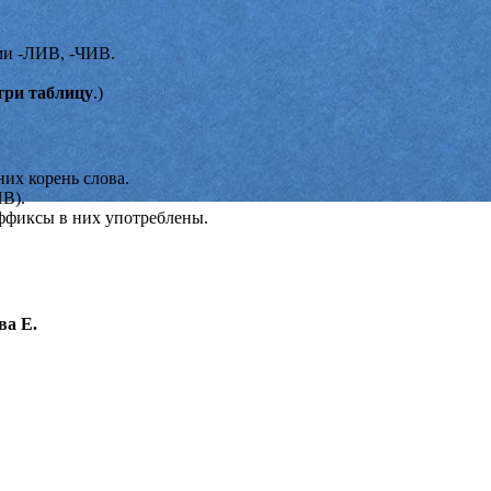
ами -ЛИВ, -ЧИВ.
ри таблицу
.)
их корень слова.
ИВ).
уффиксы в них употреблены.
ва Е.