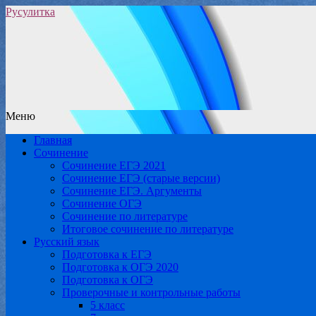
Русулитка
Меню
Главная
Сочинение
Сочинение ЕГЭ 2021
Сочинение ЕГЭ (старые версии)
Сочинение ЕГЭ. Аргументы
Сочинение ОГЭ
Сочинение по литературе
Итоговое сочинение по литературе
Русский язык
Подготовка к ЕГЭ
Подготовка к ОГЭ 2020
Подготовка к ОГЭ
Проверочные и контрольные работы
5 класс