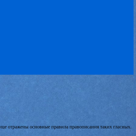
лице отражены основные правила правописания таких гласных.