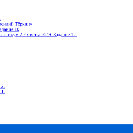
.
Василий Тёркин».
адание 10
актикум 2. Ответы. ЕГЭ. Задание 12.
 2.
 1.