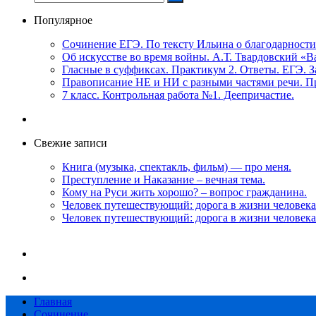
Популярное
Сочинение ЕГЭ. По тексту Ильина о благодарности
Об искусстве во время войны. А.Т. Твардовский «
Гласные в суффиксах. Практикум 2. Ответы. ЕГЭ. З
Правописание НЕ и НИ с разными частями речи. Пр
7 класс. Контрольная работа №1. Деепричастие.
Свежие записи
Книга (музыка, спектакль, фильм) — про меня.
Преступление и Наказание – вечная тема.
Кому на Руси жить хорошо? – вопрос гражданина.
Человек путешествующий: дорога в жизни человека
Человек путешествующий: дорога в жизни человека
Главная
Сочинение