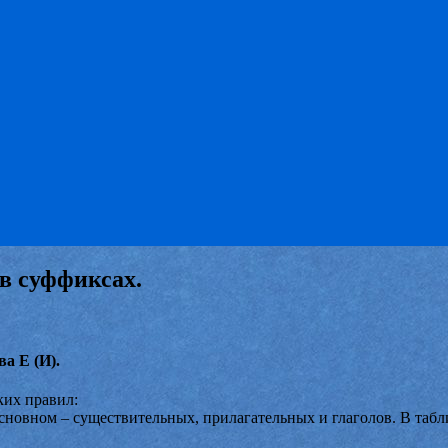
 в суффиксах.
а Е (И).
ких правил:
основном – существительных, прилагательных и глаголов. В таб