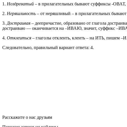
1.
Ноздреватый
– в прилагательных бывают суффиксы -ОВАТ, 
2.
Неряшливость
– от неряшливый – в прилагательных бывают
3.
Достраивая
– деепричастие, образовано от глагола достраив
достраиваю — оканчивается на –ИВАЮ, значит, суффикс –ИВ
4.
Отклеиться
– глаголы отклеить, клеить – на ИТЬ, пишем –И
Следовательно, правильный вариант ответа: 4.
Расскажите о нас друзьям
Похожие записи не найдены