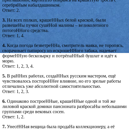
серебряНым набалдашником.
Ответ: 2.
3.
На всех полках, крашеННых белой краской, были
развешеНы пучки сушёНой малины – великолепного
потогоННого средства.
Ответ: 1, 4.
4.
Когда погода безветреННа, смотритель маяка, не торопясь,
сворачивает папиросу из искрошеННого табака, надевает
формеННую бескозырку и потрёпаННый бушлат и идёт к
морю.
Ответ: 1, 2, 3, 4.
5.
В раННих работах, создаННых русским мастером, ещё
чувствовалось постороННее влияние, но его зрелые работы
отличались уже абсолютной самостоятельностью.
Ответ: 1, 2, 3.
6.
Одинаково построеННые, крашеННые одной и той же
лиловой краской домики пансионата разбросаНы небольшими
группами среди вековых сосен.
Ответ: 1, 2.
7.
УнесёННая вещица была продаНа коллекционеру, а её