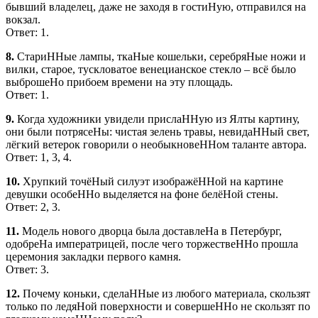
бывший владелец, даже не заходя в гостиНую, отправился на
вокзал.
Ответ: 1.
8.
СтариННые лампы, ткаНые кошельки, серебряНые ножи и
вилки, старое, тускловатое венецианское стекло – всё было
выброшеНо прибоем времени на эту площадь.
Ответ: 1.
9.
Когда художники увидели прислаННую из Ялты картину,
они были потрясеНы: чистая зелень травы, невидаННый свет,
лёгкий ветерок говорили о необыкновеННом таланте автора.
Ответ: 1, 3, 4.
10.
Хрупкий точёНый силуэт изображёННой на картине
девушки особеННо выделяется на фоне белёНой стены.
Ответ: 2, 3.
11.
Модель нового дворца была доставлеНа в Петербург,
одобреНа императрицей, после чего торжествеННо прошла
церемония закладки первого камня.
Ответ: 3.
12.
Почему коньки, сделаННые из любого материала, скользят
только по ледяНой поверхности и совершеННо не скользят по