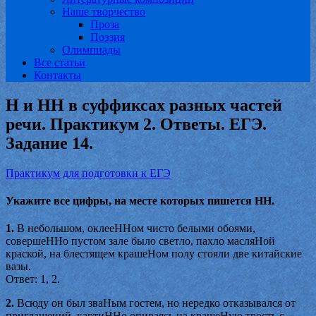
Наше творчество
Проза
Поэзия
Олимпиады
Все статьи
Контакты
Н и НН в суффиксах разных частей
речи. Практикум 2. Ответы. ЕГЭ.
Задание 14.
Практикум для подготовки к ЕГЭ
Укажите все цифры, на месте которых пишется НН.
1.
В небольшом, оклееННом чисто белыми обоями,
совершеННо пустом зале было светло, пахло масляНой
краской, на блестящем крашеНом полу стояли две китайские
вазы.
Ответ: 1, 2.
2.
Всюду он был зваНым гостем, но нередко отказывался от
приглашений, картиННо опираясь на крашеНую трость с