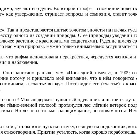
идимо, мучают его душу. Во второй строфе – спокойное повеств
» как утверждение, отрицает вопросы и сомнения, ставит точк
е». Так и представляются шитые золотом эполеты на плечах гуса
асоту одного из созданий природы. О её (природы) увядании го
 колючее растение с красноватыми соцветиями). Гудение шмеля 
го нас мира природы. Нужно только внимательно вслушиваться и 
ь, что рифма использована перекрёстная, чередуется женская и 
ния и наблюдения.
 Оно написано раньше, чем «Последний шмель», в 1909 го
ение потому и привлекло моё внимание, что в нём говорится о
поминаем, а счастье всюду». Поэт видит его (счастье) в красо
.
 – счастье! Малыш держит пушистый одуванчик и пытается дуть 
ли тёмно-зелёной полосой протянулся лес; лёгкий ветерок подг
 в силах. Но «счастье только знающим дано», по словам поэта. 
т книг, чтобы взглянуть на птичку, севшую на подоконник, кото
стихотворения. Приятна усталость, когда хорошо поработаешь, к