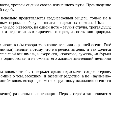
лости, трезвой оценки своего жизненного пути. Произведение
й герой.
невольно представляется средневековый рыцарь, только не в
асивым пером, на боку — шпага в нарядных ножнах. Шмель –
ныло, невесело, на одной ноте – звучит струна, трогая душу,
чны и переживаниям лирического героя, и состоянию природы.
 июле, в нём говорится о конце лета или о ранней осени. Ещё
ники) теплые, потому что нагрелись за день; и так хочется
л свой век шмель, и скоро его, «золотого, сухого», «в бурьян
а в одиночестве, и не оживит его жилище залетевший нечаянно
а вновь оживёт, засверкает яркими красками, согреет сердце,
нив о том, засохшем, и зазвенит радостно, а не «заунывно»
ледний» вновь возвращает меня к грустному ожиданию осеннего
жения) различны по интонации. Первая строфа заканчивается