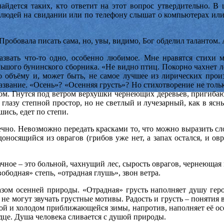
йдется таких, кто ответит на этот вопрос утвердительно. В 
 людей на свидании или по телефону слышат о компьютерах или
Пробовала писать сама, но, увы, видимо, Бог обделил талантом. 
вать что-то одно, особенно любимое. Мне нравятся стихи м
шого бунинского сборника. «Не видно птиц. Покорно чахнет ле
по объёму и, может быть, не самое лучшее из лирических произ
звание. «Осень»? «Осенняя грусть»? Но стихотворение не тольк
ом. Гнутся под ветром верхушки чернеющих деревьев, пригибают
лазу степной простор, но не светлый и лучезарный, как в ясн
ись, едет по степи.
ечно. Невозможно передать красками то, что можно выразить сло
 доносящийся из оврагов (грибов уже нет, а запах остался, и ов
чное – это больной, чахнущий лес, сырость оврагов, чернеющая 
вободная» степь, «отрадная глушь», звон ветра.
зом осенней природы. «Отрадная» грусть наполняет душу героя
й» не могут звучать грустные мотивы. Радость и грусть – понят
той и холодом приближающейся зимы, напротив, наполняет её осе
дце. Душа человека сливается с душой природы.