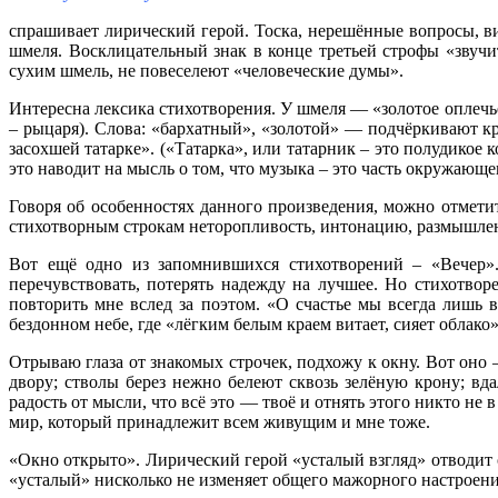
спрашивает лирический герой. Тоска, нерешённые вопросы, в
шмеля. Восклицательный знак в конце третьей строфы «звучит
сухим шмель, не повеселеют «человеческие думы».
Интересна лексика стихотворения. У шмеля — «золотое оплечь
– рыцаря). Слова: «бархатный», «золотой» — подчёркивают кр
засохшей татарке». («Татарка», или татарник – это полудикое
это наводит на мысль о том, что музыка – это часть окружающе
Говоря об особенностях данного произведения, можно отметит
стихотворным строкам неторопливость, интонацию, размышле
Вот ещё одно из запомнившихся стихотворений – «Вечер».
перечувствовать, потерять надежду на лучшее. Но стихотвор
повторить мне вслед за поэтом. «О счастье мы всегда лишь вс
бездонном небе, где «лёгким белым краем витает, сияет облако»
Отрываю глаза от знакомых строчек, подхожу к окну. Вот оно
двору; стволы берез нежно белеют сквозь зелёную крону; вда
радость от мысли, что всё это — твоё и отнять этого никто не
мир, который принадлежит всем живущим и мне тоже.
«Окно открыто». Лирический герой «усталый взгляд» отводит о
«усталый» нисколько не изменяет общего мажорного настроения 