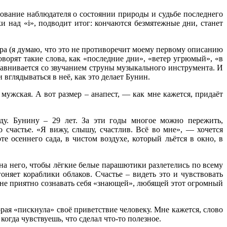
ование наблюдателя о состоянии природы и судьбе последнего
и над «i», подводит итог: кончаются безмятежные дни, станет
ра (я думаю, что это не противоречит моему первому описанию
ворят такие слова, как «последние дни», «ветер угрюмый», «в
сравнивается со звучанием струны музыкального инструмента. И
вглядываться в неё, как это делает Бунин.
мужская. А вот размер – анапест, — как мне кажется, придаёт
ду. Бунину – 29 лет. За эти годы многое можно пережить,
 счастье. «Я вижу, слышу, счастлив. Всё во мне», — хочется
те осеннего сада, в чистом воздухе, который льётся в окно, в
на него, чтобы лёгкие белые парашютики разлетелись по всему
оняет кораблики облаков. Счастье – видеть это и чувствовать
И мне приятно сознавать себя «знающей», любящей этот огромный
рая «пискнула» своё приветствие человеку. Мне кажется, слово
огда чувствуешь, что сделал что-то полезное.