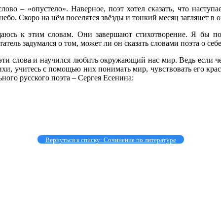
лово – «опустело». Наверное, поэт хотел сказать, что наступае
ебо. Скоро на нём поселятся звёзды и тонкий месяц заглянет в о
щаюсь к этим словам. Они завершают стихотворение. Я бы по
тель задумался о том, может ли он сказать словами поэта о себе
 эти слова и научился любить окружающий нас мир. Ведь если ч
хи, учитесь с помощью них понимать мир, чувствовать его красо
ного русского поэта – Сергея Есенина:
Вернуться к списку: Сочинение по литературе