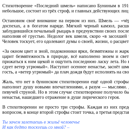
Стихотворение «Последний шмель» написано Буниным в 1916 г
небольшое, состоит из трёх строф, и главных действующих лиц 
Остановим своё внимание на первом из них. Шмель — «чёрны
доспехах, а в богатом наряде. Мягкий черный камзол, рас
заблудившийся печальный рыцарь в предчувствии своих послед
наполняя её грустью. Недолог век шмеля, скоро «в засохшей
Человек тоскует, его одолевают думы о своей, жизни, о расцве
«За окном цвет и зной, подоконники ярки, безмятежны и жарк
царит безмятежность в природе, всё наполнено зноем и све
прижаться к ним щекой и ощутить последнюю ласку лета. Но вс
сдует ветер угрюмый». Наступит осеннее ненастье, заснёт шм
гость, а «ветер угрюмый» да плач дождя будут исполнять на с
Жаль, что нет в бунинском стихотворении ещё одной строфы. 
наполнит душу новыми впечатлениями, а разум — мыслями. Д
певучей струной. Но в этом случае стихотворение получило б
ненастья, нашедшего отражение в душе лирического героя.
В стихотворении не просто три строфы. Каждая из них пред
вопросом, в конце второй строфы стоит точка, а третья предст
Ты зачем залетаешь в жильё человечье
И как будто тоскуешь со мной? –