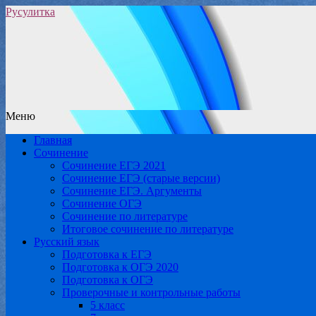
Русулитка
Меню
Главная
Сочинение
Сочинение ЕГЭ 2021
Сочинение ЕГЭ (старые версии)
Сочинение ЕГЭ. Аргументы
Сочинение ОГЭ
Сочинение по литературе
Итоговое сочинение по литературе
Русский язык
Подготовка к ЕГЭ
Подготовка к ОГЭ 2020
Подготовка к ОГЭ
Проверочные и контрольные работы
5 класс