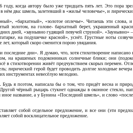
оду, когда автору было уже тридцать пять лет. Это пора зре
в нём два: шмель, залетевший в «жильё человечье», и лирически
й», «бархатный», «золотое оплечье». Читаешь эти слова, и 
шитый золотом, на голове- бархатный берет, украшенный кр
них дней, «заунывно гудящий певучей струной». «Заунывно» — у
 татарке, на подушечке красной», уснёт. Грустные ноты созву
те лет, который скоро сменится порою увядания.
и последние дни». Я думаю, что, хотя стихотворение написано в
том, на крашеных подоконниках солнечные блики; они (подокон
ё в стихотворении живёт предчувствием скорых перемен. Отлета
ель; лирический герой будет проводить долгие холодные вечер
воих инструментах невесёлую мелодию.
Будь я поэтом, написала бы о том, что придёт весна и природ
ругой чёрный рыцарь стукнет однажды в оконное стекло, напом
ы иное название, а у Бунина «Последний шмель», и слово «пос
ставляет собой отдельное предложение, и все они (эти предло
авляет собой восклицательное предложение.