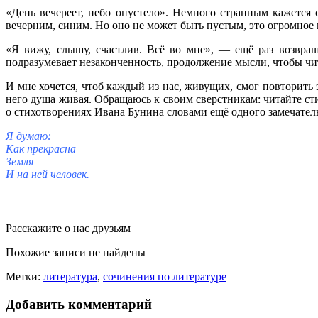
«День вечереет, небо опустело». Немного странным кажется с
вечерним, синим. Но оно не может быть пустым, это огромное н
«Я вижу, слышу, счастлив. Всё во мне», — ещё раз возвра
подразумевает незаконченность, продолжение мысли, чтобы чита
И мне хочется, чтоб каждый из нас, живущих, смог повторить
него душа живая. Обращаюсь к своим сверстникам: читайте сти
о стихотворениях Ивана Бунина словами ещё одного замечатель
Я думаю:
Как прекрасна
Земля
И на ней человек.
Расскажите о нас друзьям
Похожие записи не найдены
Метки:
литература
,
сочинения по литературе
Добавить комментарий