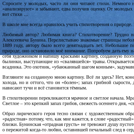
Спросите у молодых, часто ли они читают стихи. Немного на
«анализируют» и забывают, едва получив оценку. От молодых
вот стихи …
В школе мне всегда нравилось учить стихотворения о природе. 
Любимый автор? Любимая книга? Стихотворение? Трудно наз
Алексеевича Бунина. Перелистываю знакомые страницы неболь
1889 году, автору было всего девятнадцать лет. Небольшое 
природе, оно остановило моё внимание. Попробуем дать ему на
себя художником и напишу красками картину, созданную поэт
былинки, выступающие из «свалявшейся» травы. Открывается г
всадника. Это охотник, «убаюканный шагом конным», задумавш
Взгляните на созданную мною картину. Всё ли здесь? Нет, кон
холода, но и оттого, что он «болен»; запах грибной сырости,
нависают тучи и всё становится тёмным.
В стихотворении перекликаются мрачное и светлое начала. Мра
Светлое – это крепкий запах грибов, свежесть осеннего дня, «с
Образ лирического героя тесно связан с художественным обра
«радостная» потому, что, как мне кажется, в слове «радостны
близки. Бунинская «отрадная грусть» не тревожит душу пусто
о пережитой когда-то любви, оставившей печальный след в сер