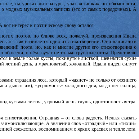
школе, на уроках литературы, учат «стишки» по обязанности,
 о модных музыкальных записях (это от самых порядочных). А
А вот интерес к поэтическому слову остался.
ногих поэтов, но ближе всех, пожалуй, произведения Ивана
с…» – так начинается одно из стихотворений. Оно написано в
ведений поэта, но, как и многие другие его стихотворения о
о об осени, в нём звучат не только грустные ноты. Представлю
ся к земле голые кусты, покинутые листвой, шевелятся сухие
ый летний день, а мрачноватый, холодный. Вдали виден силуэт
вами: страдания леса, который «чахнет» не только от осеннего
раги дышат им); «угрюмость» холодного дня, когда нет солнца,
под кустами листва, угрюмый день, глушь, однотонность ветра.
 стихотворения. Отрадная – от слова радость. Нельзя сказать
ия взаимоисключающие. А значения слов «отрадный» или «тихий»
нней свежестью, воспоминанием о ярких красках и тепле лета,