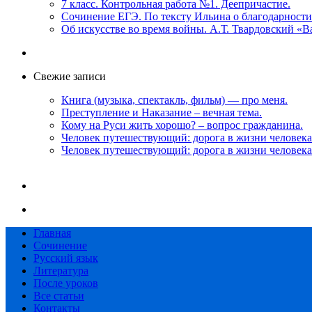
7 класс. Контрольная работа №1. Деепричастие.
Сочинение ЕГЭ. По тексту Ильина о благодарности
Об искусстве во время войны. А.Т. Твардовский «
Свежие записи
Книга (музыка, спектакль, фильм) — про меня.
Преступление и Наказание – вечная тема.
Кому на Руси жить хорошо? – вопрос гражданина.
Человек путешествующий: дорога в жизни человека
Человек путешествующий: дорога в жизни человека
Главная
Сочинение
Русский язык
Литература
После уроков
Все статьи
Контакты